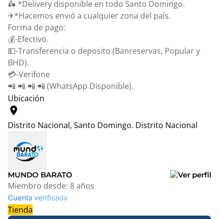
🛵 *Delivery disponible en todo Santo Domingo.
✈*Hacemos envió a cualquier zona del país.
Forma de pago:
💰-Efectivo.
💵-Transferencia o deposito (Banreservas, Popular y
BHD).
💳-Verifone
📲 📲 📲 📲 (WhatsApp Disponible).
Ubicación
location_on
Distrito Nacional, Santo Domingo.
Distrito Nacional
Leaflet
|
© OpenStreetMap contributors
+
−
MUNDO BARATO
Miembro desde:
8 años
Cuenta verificada
Tienda