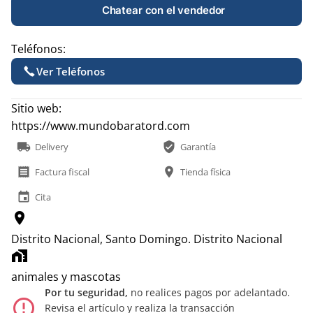
Chatear con el vendedor
Teléfonos:
Ver Teléfonos
Sitio web:
https://www.mundobaratord.com
local_shipping
verified_user
Delivery
Garantía
receipt
location_on
Factura fiscal
Tienda física
event
Cita
location_on
Distrito Nacional, Santo Domingo.
Distrito Nacional
home_work
animales y mascotas
Por tu seguridad,
no realices pagos por adelantado.
error_outline
Revisa el artículo y realiza la transacción