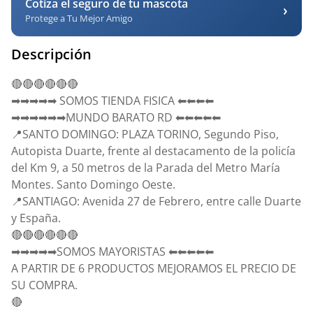
Cotiza el seguro de tu mascota
›
Protege a Tu Mejor Amigo
Descripción
🔴🔴🔴🔴🔴🔴
➡➡➡➡➡ SOMOS TIENDA FISICA ⬅⬅⬅⬅
➡➡➡➡➡➡MUNDO BARATO RD ⬅⬅⬅⬅⬅
📍SANTO DOMINGO: PLAZA TORINO, Segundo Piso,
Autopista Duarte, frente al destacamento de la policía
del Km 9, a 50 metros de la Parada del Metro María
Montes. Santo Domingo Oeste.
📍SANTIAGO: Avenida 27 de Febrero, entre calle Duarte
y España.
🔴🔴🔴🔴🔴🔴
➡➡➡➡➡SOMOS MAYORISTAS ⬅⬅⬅⬅⬅
A PARTIR DE 6 PRODUCTOS MEJORAMOS EL PRECIO DE
SU COMPRA.
🔴