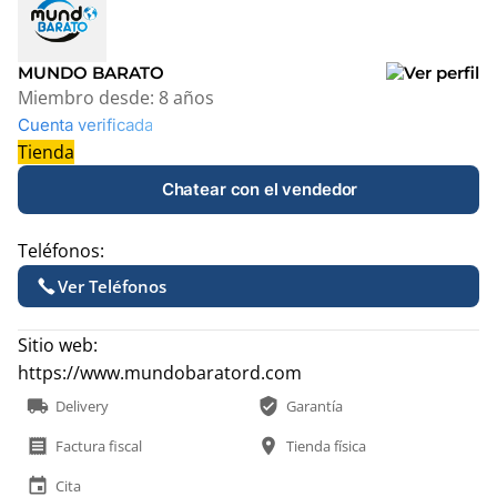
+
−
MUNDO BARATO
Miembro desde:
8 años
Cuenta verificada
Tienda
Chatear con el vendedor
Teléfonos:
Ver Teléfonos
Sitio web:
https://www.mundobaratord.com
local_shipping
verified_user
Delivery
Garantía
receipt
location_on
Factura fiscal
Tienda física
event
Cita