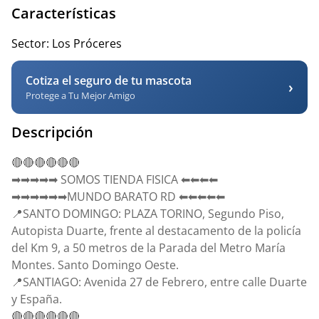
Características
Sector:
Los Próceres
Cotiza el seguro de tu mascota
›
Protege a Tu Mejor Amigo
Descripción
🔴🔴🔴🔴🔴🔴
➡➡➡➡➡ SOMOS TIENDA FISICA ⬅⬅⬅⬅
➡➡➡➡➡➡MUNDO BARATO RD ⬅⬅⬅⬅⬅
📍SANTO DOMINGO: PLAZA TORINO, Segundo Piso,
Autopista Duarte, frente al destacamento de la policía
del Km 9, a 50 metros de la Parada del Metro María
Montes. Santo Domingo Oeste.
📍SANTIAGO: Avenida 27 de Febrero, entre calle Duarte
y España.
🔴🔴🔴🔴🔴🔴