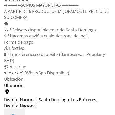
➡➡➡➡➡SOMOS MAYORISTAS ⬅⬅⬅⬅⬅
A PARTIR DE 6 PRODUCTOS MEJORAMOS EL PRECIO DE
SU COMPRA.
🔴
🛵 *Delivery disponible en todo Santo Domingo.
✈*Hacemos envió a cualquier zona del país.
Forma de pago:
💰-Efectivo.
💵-Transferencia o deposito (Banreservas, Popular y
BHD).
💳-Verifone
📲 📲 📲 📲 (WhatsApp Disponible).
Ubicación
Ubicación
location_on
Distrito Nacional, Santo Domingo.
Los Próceres,
Distrito Nacional
Leaflet
|
© OpenStreetMap contributors