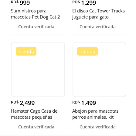
999
1,299
RD$
RD$
Suministros para
El disco Cat Tower Tracks
mascotas Pet Dog Cat 2
juguete para gato
en 1 Alimentación y riego
Cuenta verificada
Cuenta verificada
automático
2,499
1,499
RD$
RD$
Hamster Cage Casa de
Abejon para mascotas
mascotas pequeñas
perros animales, kit
portátiles jaula
inalámbrico, Grooming.
Cuenta verificada
Cuenta verificada