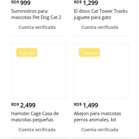
999
1,299
RD$
RD$
Suministros para
El disco Cat Tower Tracks
mascotas Pet Dog Cat 2
juguete para gato
en 1 Alimentación y riego
Cuenta verificada
Cuenta verificada
automático
2,499
1,499
RD$
RD$
Hamster Cage Casa de
Abejon para mascotas
mascotas pequeñas
perros animales, kit
portátiles jaula
inalámbrico, Grooming.
Cuenta verificada
Cuenta verificada