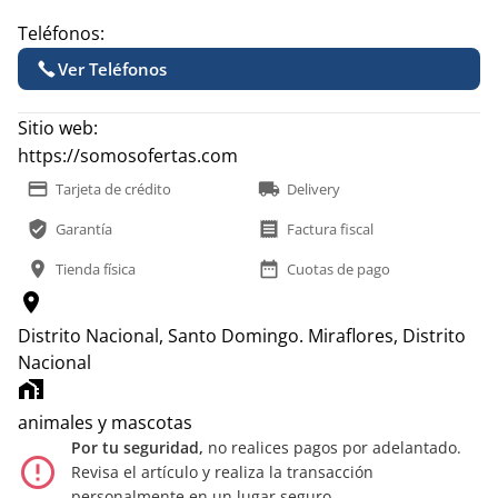
Teléfonos:
Ver Teléfonos
Sitio web:
https://somosofertas.com
payment
local_shipping
Tarjeta de crédito
Delivery
verified_user
receipt
Garantía
Factura fiscal
location_on
date_range
Tienda física
Cuotas de pago
location_on
Distrito Nacional, Santo Domingo.
Miraflores, Distrito
Nacional
home_work
animales y mascotas
Por tu seguridad,
no realices pagos por adelantado.
error_outline
Revisa el artículo y realiza la transacción
personalmente en un lugar seguro.