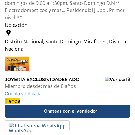
domingos de 9:00 a 1:30pm. Santo Domingo D.N**
Electrodomesticos y más... Residendial Jiupol. Primer
nivel **
Ubicación
location_on
Distrito Nacional, Santo Domingo.
Miraflores, Distrito
Nacional
Leaflet
|
© OpenStreetMap contributors
+
−
JOYERIA EXCLUSIVIDADES ADC
Miembro desde:
más de 8 años
Cuenta verificada
Tienda
Chatear con el vendedor
Chatear vía WhatsApp