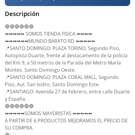
Descripción
🔴🔴🔴🔴🔴🔴
➡➡➡➡➡ SOMOS TIENDA FISICA ⬅⬅⬅⬅
➡➡➡➡➡➡MUNDO BARATO RD ⬅⬅⬅⬅⬅
📍SANTO DOMINGO: PLAZA TORINO, Segundo Piso,
Autopista Duarte, frente al destacamento de la policía
del Km 9, a 50 metros de la Parada del Metro María
Montes. Santo Domingo Oeste.
📍SANTO DOMINGO: PLAZA CORAL MALL, Segundo
Piso, Aut. San Isidro, Santo Domingo Este.
📍SANTIAGO: Avenida 27 de Febrero, entre calle Duarte
y España.
🔴🔴🔴🔴🔴🔴
➡➡➡➡➡SOMOS MAYORISTAS ⬅⬅⬅⬅⬅
A PARTIR DE 6 PRODUCTOS MEJORAMOS EL PRECIO DE
SU COMPRA.