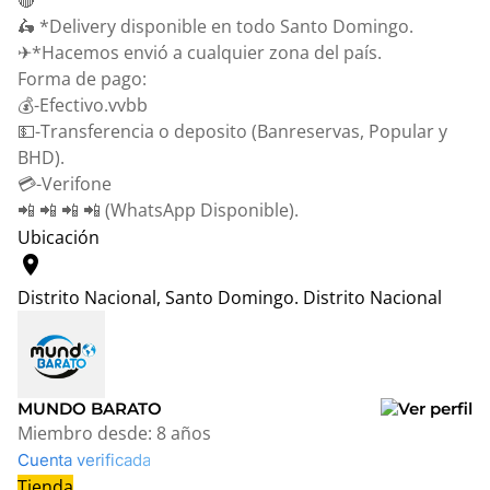
🔴
🛵 *Delivery disponible en todo Santo Domingo.
✈*Hacemos envió a cualquier zona del país.
Forma de pago:
💰-Efectivo.vvbb
💵-Transferencia o deposito (Banreservas, Popular y
BHD).
💳-Verifone
📲 📲 📲 📲 (WhatsApp Disponible).
Ubicación
location_on
Distrito Nacional, Santo Domingo.
Distrito Nacional
Leaflet
|
© OpenStreetMap contributors
+
−
MUNDO BARATO
Miembro desde:
8 años
Cuenta verificada
Tienda