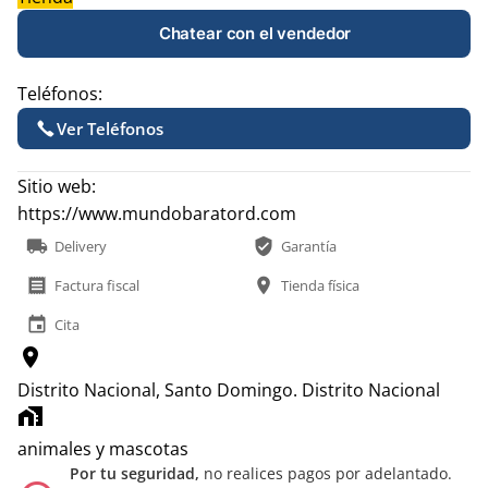
Chatear con el vendedor
Teléfonos:
Ver Teléfonos
Sitio web:
https://www.mundobaratord.com
local_shipping
verified_user
Delivery
Garantía
receipt
location_on
Factura fiscal
Tienda física
event
Cita
location_on
Distrito Nacional, Santo Domingo.
Distrito Nacional
home_work
animales y mascotas
Por tu seguridad,
no realices pagos por adelantado.