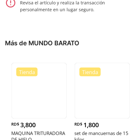
error_outline
Revisa el artículo y realiza la transacción
personalmente en un lugar seguro.
Más de MUNDO BARATO
3,800
1,800
RD$
RD$
MAQUINA TRITURADORA
set de mancuernas de 15
DE HIELO
kilos