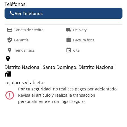
Teléfonos:
Ver Teléfonos
payment
local_shipping
Tarjeta de crédito
Delivery
verified_user
receipt
Garantía
Factura fiscal
location_on
event
Tienda física
Cita
location_on
Distrito Nacional, Santo Domingo.
Distrito Nacional
home_work
celulares y tabletas
Por tu seguridad,
no realices pagos por adelantado.
error_outline
Revisa el artículo y realiza la transacción
personalmente en un lugar seguro.