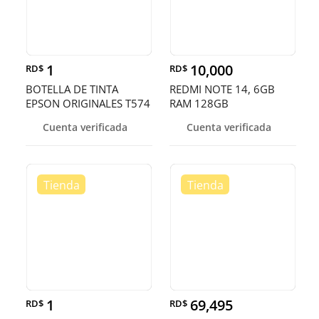
1
10,000
RD$
RD$
BOTELLA DE TINTA
REDMI NOTE 14, 6GB
EPSON ORIGINALES T574
RAM 128GB
EN TODOS LOS
Cuenta verificada
Cuenta verificada
COLORES,ECOTANK
L8050
1
69,495
RD$
RD$