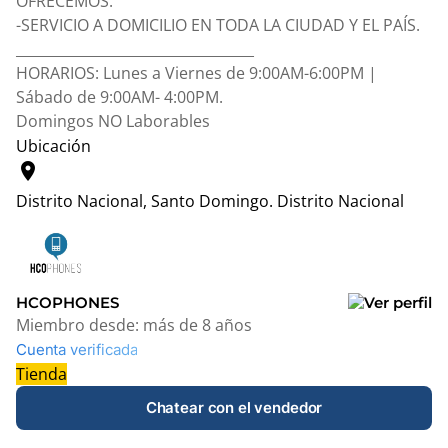
OFRECEMOS:
-SERVICIO A DOMICILIO EN TODA LA CIUDAD Y EL PAÍS.
__________________________________
HORARIOS: Lunes a Viernes de 9:00AM-6:00PM |
Sábado de 9:00AM- 4:00PM.
Domingos NO Laborables
Ubicación
location_on
Distrito Nacional, Santo Domingo.
Distrito Nacional
Leaflet
|
© OpenStreetMap contributors
+
−
HCOPHONES
Miembro desde:
más de 8 años
Cuenta verificada
Tienda
Chatear con el vendedor