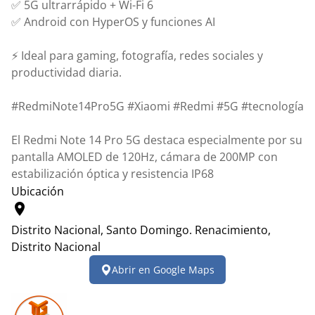
✅ 5G ultrarrápido + Wi-Fi 6
✅ Android con HyperOS y funciones AI
⚡ Ideal para gaming, fotografía, redes sociales y
productividad diaria.
#RedmiNote14Pro5G #Xiaomi #Redmi #5G #tecnología
El Redmi Note 14 Pro 5G destaca especialmente por su
pantalla AMOLED de 120Hz, cámara de 200MP con
estabilización óptica y resistencia IP68
Ubicación
location_on
Distrito Nacional, Santo Domingo.
Renacimiento,
Distrito Nacional
Leaflet
|
© OpenStreetMap contributors
Abrir en Google Maps
+
−