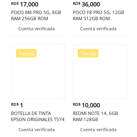
17,000
36,000
RD$
RD$
POCO M8 PRO 5G, 8GB
POCO F8 PRO 5G, 12GB
RAM 256GB ROM
RAM 512GB ROM
Cuenta verificada
Cuenta verificada
1
10,000
RD$
RD$
BOTELLA DE TINTA
REDMI NOTE 14, 6GB
EPSON ORIGINALES T574
RAM 128GB
EN TODOS LOS
Cuenta verificada
Cuenta verificada
COLORES,ECOTANK