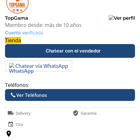
TopGama
Miembro desde:
más de 10 años
Cuenta verificada
Tienda
Chatear con el vendedor
Chatear vía WhatsApp
Teléfonos:
Ver Teléfonos
local_shipping
verified_user
Delivery
Garantía
event
Cita
location_on