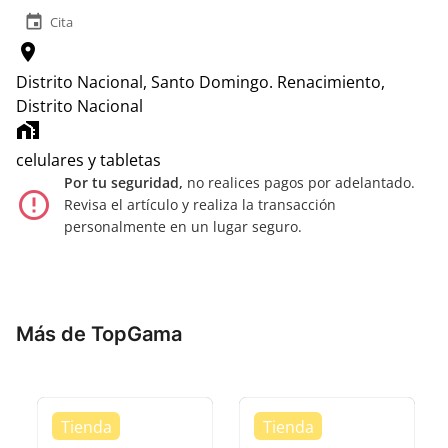
event
Cita
location_on
Distrito Nacional, Santo Domingo.
Renacimiento,
Distrito Nacional
home_work
celulares y tabletas
Por tu seguridad,
no realices pagos por adelantado.
error_outline
Revisa el artículo y realiza la transacción
personalmente en un lugar seguro.
Más de TopGama