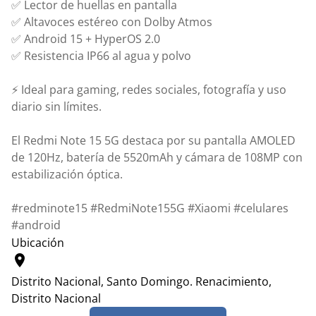
✅ Lector de huellas en pantalla
✅ Altavoces estéreo con Dolby Atmos
✅ Android 15 + HyperOS 2.0
✅ Resistencia IP66 al agua y polvo
⚡ Ideal para gaming, redes sociales, fotografía y uso
diario sin límites.
El Redmi Note 15 5G destaca por su pantalla AMOLED
de 120Hz, batería de 5520mAh y cámara de 108MP con
estabilización óptica.
#redminote15 #RedmiNote155G #Xiaomi #celulares
#android
Ubicación
location_on
Distrito Nacional, Santo Domingo.
Renacimiento,
Distrito Nacional
Leaflet
|
© OpenStreetMap contributors