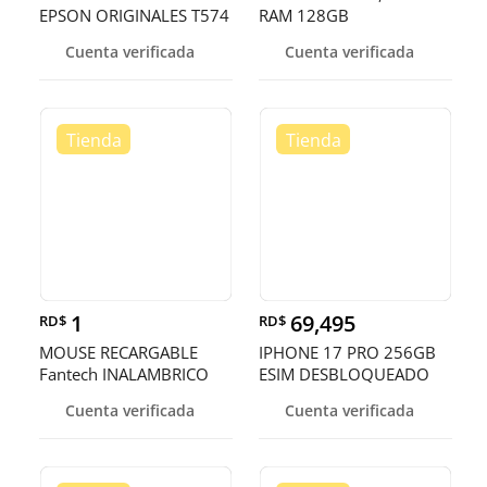
EPSON ORIGINALES T574
RAM 128GB
EN TODOS LOS
Cuenta verificada
Cuenta verificada
COLORES,ECOTANK
L8050
1
69,495
RD$
RD$
MOUSE RECARGABLE
IPHONE 17 PRO 256GB
Fantech INALAMBRICO
ESIM DESBLOQUEADO
(Mod.WG9)
DE FABRICA ¡
Cuenta verificada
Cuenta verificada
NEGRO/BLANCO