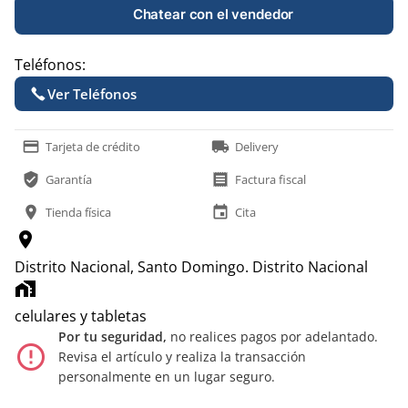
Chatear con el vendedor
Teléfonos:
Ver Teléfonos
payment
local_shipping
Tarjeta de crédito
Delivery
verified_user
receipt
Garantía
Factura fiscal
location_on
event
Tienda física
Cita
location_on
Distrito Nacional, Santo Domingo.
Distrito Nacional
home_work
celulares y tabletas
Por tu seguridad,
no realices pagos por adelantado.
error_outline
Revisa el artículo y realiza la transacción
personalmente en un lugar seguro.