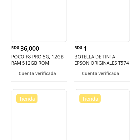
36,000
1
RD$
RD$
POCO F8 PRO 5G, 12GB
BOTELLA DE TINTA
RAM 512GB ROM
EPSON ORIGINALES T574
EN TODOS LOS
Cuenta verificada
Cuenta verificada
COLORES,ECOTANK
L8050