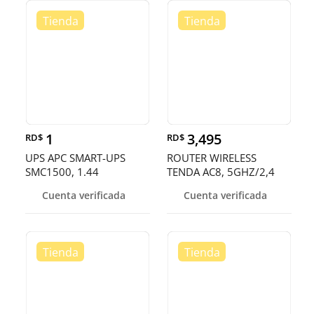
1
3,495
RD$
RD$
UPS APC SMART-UPS
ROUTER WIRELESS
SMC1500, 1.44
TENDA AC8, 5GHZ/2,4
KVA(1440VA), 900
GHZ: 300 MBPS 5 GHZ :
Cuenta verificada
Cuenta verificada
WATTS, INPUT 120V
867 MBPS, 4 X 6DBI ANT
/OUTPUT 120V