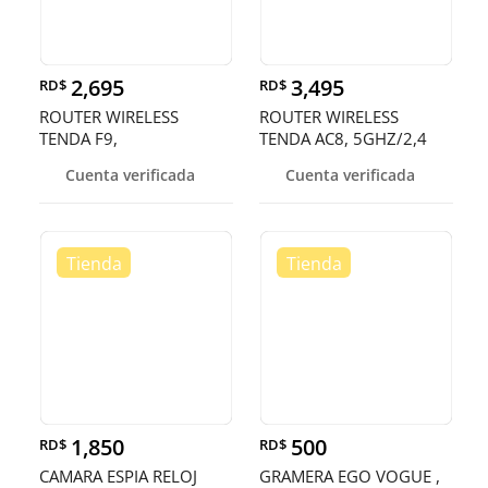
2,695
3,495
RD$
RD$
ROUTER WIRELESS
ROUTER WIRELESS
TENDA F9,
TENDA AC8, 5GHZ/2,4
2.4GHZ/600MBPS, 4 X
GHZ: 300 MBPS 5 GHZ :
Cuenta verificada
Cuenta verificada
6DBI ANTENAS FIJAS, 1
867 MBPS, 4 X 6DBI ANT
WAN PORT, 3
1,850
500
RD$
RD$
CAMARA ESPIA RELOJ
GRAMERA EGO VOGUE ,