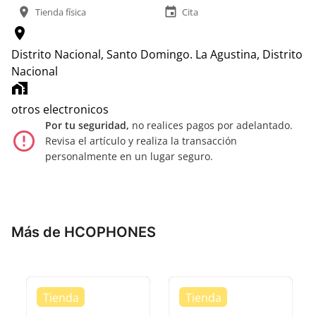
location_on
event
Tienda física
Cita
location_on
Distrito Nacional, Santo Domingo.
La Agustina, Distrito
Nacional
home_work
otros electronicos
Por tu seguridad,
no realices pagos por adelantado.
error_outline
Revisa el artículo y realiza la transacción
personalmente en un lugar seguro.
Más de HCOPHONES