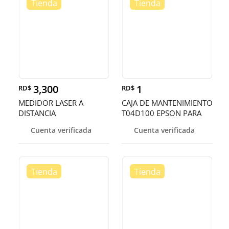
3,300
1
RD$
RD$
MEDIDOR LASER A
CAJA DE MANTENIMIENTO
DISTANCIA
T04D100 EPSON PARA
IMPRESORA L4150,
Cuenta verificada
Cuenta verificada
L4160 ,L14150,L6490