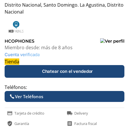
Distrito Nacional, Santo Domingo.
La Agustina, Distrito
Nacional
Leaflet
|
© OpenStreetMap contributors
+
−
HCOPHONES
Miembro desde:
más de 8 años
Cuenta verificada
Tienda
Chatear con el vendedor
Teléfonos:
Ver Teléfonos
payment
local_shipping
Tarjeta de crédito
Delivery
verified_user
receipt
Garantía
Factura fiscal