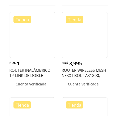
5DBI ANTENAS FIJAS, 1
PUERTO LAN,
PUERTO WAN
802.11B/G/N, WPS
1
3,995
RD$
RD$
ROUTER INALÁMBRICO
ROUTER WIRELESS MESH
TP-LINK DE DOBLE
NEXXT BOLT AX1800,
BANDA AC1900 MU-
SISTEMA INALAMBRICO
Cuenta verificada
Cuenta verificada
MIMO 3X3, 802.11AC
COMPLETO PARA EL HOG
WAVE2