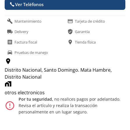
Ver Teléfonos
build
payment
Mantenimiento
Tarjeta de crédito
local_shipping
verified_user
Delivery
Garantía
receipt
location_on
Factura fiscal
Tienda física
time_to_leave
Pruebas de manejo
location_on
Distrito Nacional, Santo Domingo.
Mata Hambre,
Distrito Nacional
home_work
otros electronicos
Por tu seguridad,
no realices pagos por adelantado.
error_outline
Revisa el artículo y realiza la transacción
personalmente en un lugar seguro.