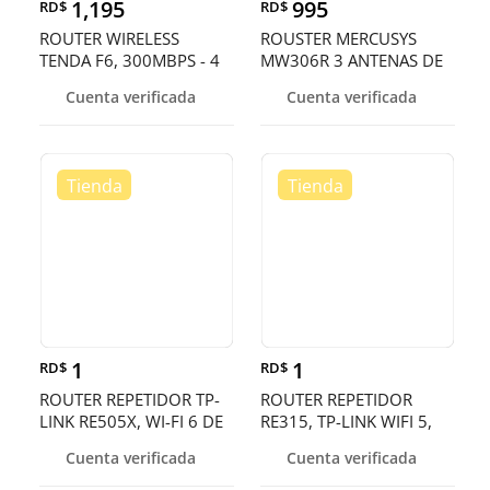
1,195
995
RD$
RD$
ROUTER WIRELESS
ROUSTER MERCUSYS
TENDA F6, 300MBPS - 4
MW306R 3 ANTENAS DE
ANTENAS BANDWITH
ALTA EFICINCIA EN SUS
Cuenta verificada
Cuenta verificada
CONTROL
Conexiones
1
1
RD$
RD$
ROUTER REPETIDOR TP-
ROUTER REPETIDOR
LINK RE505X, WI-FI 6 DE
RE315, TP-LINK WIFI 5,
DOBLE BANDA DE 5 GHZ
AC1200 DUAL BAND, 2.4
Cuenta verificada
Cuenta verificada
Y 2.4 GHZ, 802.
GHZ 300 MPBS, 5GHZ