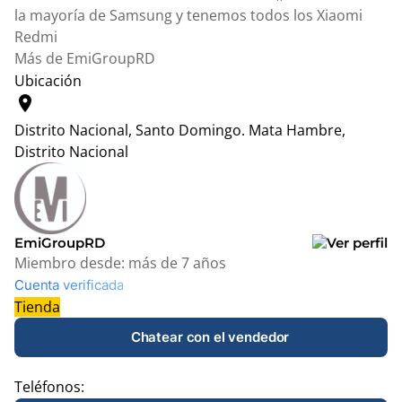
la mayoría de Samsung y tenemos todos los Xiaomi
Redmi
Más de EmiGroupRD
Ubicación
location_on
Distrito Nacional, Santo Domingo.
Mata Hambre,
Distrito Nacional
Leaflet
|
© OpenStreetMap contributors
+
−
EmiGroupRD
Miembro desde:
más de 7 años
Cuenta verificada
Tienda
Chatear con el vendedor
Teléfonos: