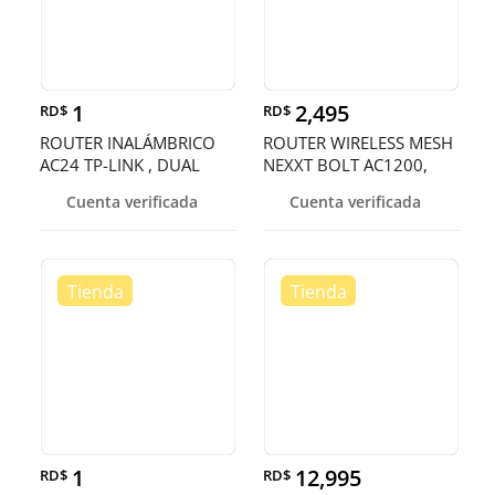
1
2,495
RD$
RD$
ROUTER INALÁMBRICO
ROUTER WIRELESS MESH
AC24 TP-LINK , DUAL
NEXXT BOLT AC1200,
BAND, WI-FI 5
5ghz
Cuenta verificada
Cuenta verificada
(802.11AC), 433 MBPS (5
GHZ
1
12,995
RD$
RD$