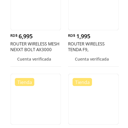
6,995
1,995
RD$
RD$
ROUTER WIRELESS MESH
ROUTER WIRELESS
NEXXT BOLT AX3000
TENDA F9,
PLUS, SISTEMA
2.4GHZ/600MBPS, 4 X
Cuenta verificada
Cuenta verificada
INALAMBRICO, 2
6DBI ANTENAS FIJAS, 1
UNIDADES
WAN PORT, 3