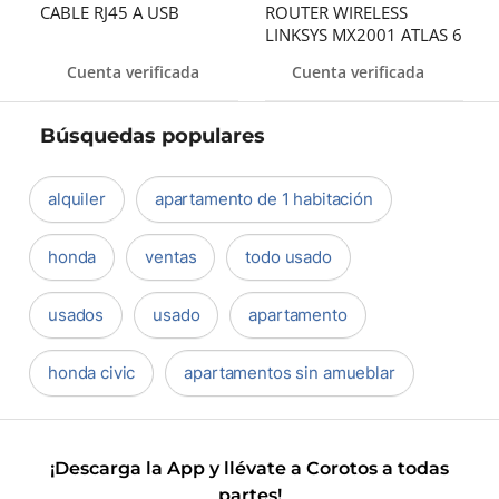
CABLE RJ45 A USB
ROUTER WIRELESS
LINKSYS MX2001 ATLAS 6
, DUAL BAND WIFI 6,
Cuenta verificada
Cuenta verificada
AX3000\ 2.4 GHZ Y 5GH
Búsquedas populares
alquiler
apartamento de 1 habitación
honda
ventas
todo usado
usados
usado
apartamento
honda civic
apartamentos sin amueblar
¡Descarga la App y llévate a Corotos a todas
partes!