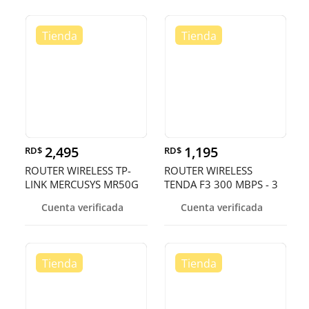
2,495
1,195
RD$
RD$
ROUTER WIRELESS TP-
ROUTER WIRELESS
LINK MERCUSYS MR50G
TENDA F3 300 MBPS - 3
AC1900,
ANTENAS BANDWITH
Cuenta verificada
Cuenta verificada
2.4GHZ/600MBPS,
CONTROL, 1 PUERTO
5GHZ/1300MBPS
WAN, 3