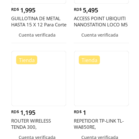
1,995
5,495
RD$
RD$
GUILLOTINA DE METAL
ACCESS POINT UBIQUITI
HASTA 15 X 12 Para Corte
NANOSTATION LOCO M5
De Papel ,ALTA CALIDAD
AIRMAX INDOOR
Cuenta verificada
Cuenta verificada
OUTDOOR 5.8GHZ 150+
MBPS
1,195
1
RD$
RD$
ROUTER WIRELESS
REPETIDOR TP-LINK TL-
TENDA 300,
WA850RE,
2.4GHZ/300MBPS, 2 X
2.4GHZ/300MBPS, 1
Cuenta verificada
Cuenta verificada