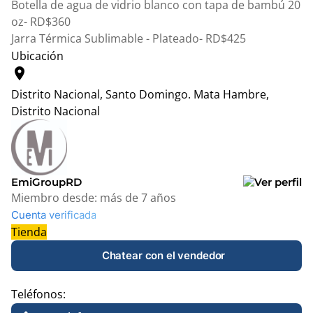
Botella de agua de vidrio blanco con tapa de bambú 20
oz- RD$360
Jarra Térmica Sublimable - Plateado- RD$425
Ubicación
location_on
Distrito Nacional, Santo Domingo.
Mata Hambre,
Distrito Nacional
Leaflet
|
© OpenStreetMap contributors
+
−
EmiGroupRD
Miembro desde:
más de 7 años
Cuenta verificada
Tienda
Chatear con el vendedor
Teléfonos: