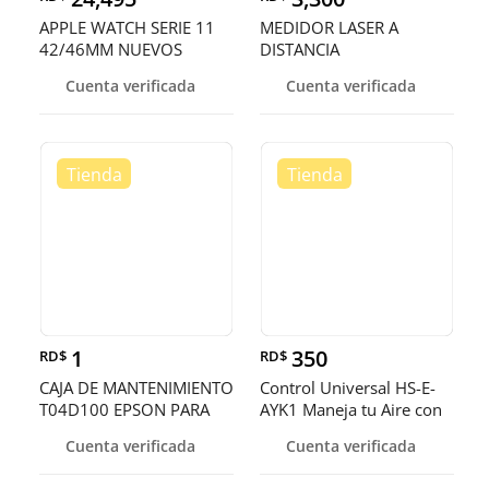
APPLE WATCH SERIE 11
MEDIDOR LASER A
42/46MM NUEVOS
DISTANCIA
SELLADOS ¡EN O
Cuenta verificada
Cuenta verificada
1
350
RD$
RD$
CAJA DE MANTENIMIENTO
Control Universal HS-E-
T04D100 EPSON PARA
AYK1 Maneja tu Aire con
IMPRESORA L4150,
Fac
Cuenta verificada
Cuenta verificada
L4160 ,L14150,L6490