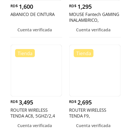
1,600
1,295
RD$
RD$
ABANICO DE CINTURA
MOUSE Fantech GAMING
INALAMBRICO,
RECARGABLE
Cuenta verificada
Cuenta verificada
3,495
2,695
RD$
RD$
ROUTER WIRELESS
ROUTER WIRELESS
TENDA AC8, 5GHZ/2,4
TENDA F9,
GHZ: 300 MBPS 5 GHZ :
2.4GHZ/600MBPS, 4 X
Cuenta verificada
Cuenta verificada
867 MBPS, 4 X 6DBI ANT
6DBI ANTENAS FIJAS, 1