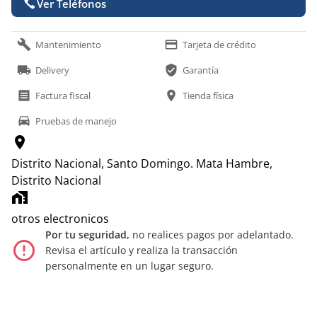
Ver Teléfonos
build
payment
Mantenimiento
Tarjeta de crédito
local_shipping
verified_user
Delivery
Garantía
receipt
location_on
Factura fiscal
Tienda física
time_to_leave
Pruebas de manejo
location_on
Distrito Nacional, Santo Domingo.
Mata Hambre,
Distrito Nacional
home_work
otros electronicos
Por tu seguridad,
no realices pagos por adelantado.
error_outline
Revisa el artículo y realiza la transacción
personalmente en un lugar seguro.