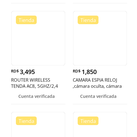
WAN PORT, 3
3,495
1,850
RD$
RD$
ROUTER WIRELESS
CAMARA ESPIA RELOJ
TENDA AC8, 5GHZ/2,4
,cámara oculta, cámara
GHZ: 300 MBPS 5 GHZ :
secreta
Cuenta verificada
Cuenta verificada
867 MBPS, 4 X 6DBI ANT