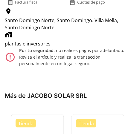
receipt
date_range
Factura fiscal
Cuotas de pago
location_on
Santo Domingo Norte, Santo Domingo.
Villa Mella,
Santo Domingo Norte
home_work
plantas e inversores
Por tu seguridad,
no realices pagos por adelantado.
error_outline
Revisa el artículo y realiza la transacción
personalmente en un lugar seguro.
Más de JACOBO SOLAR SRL