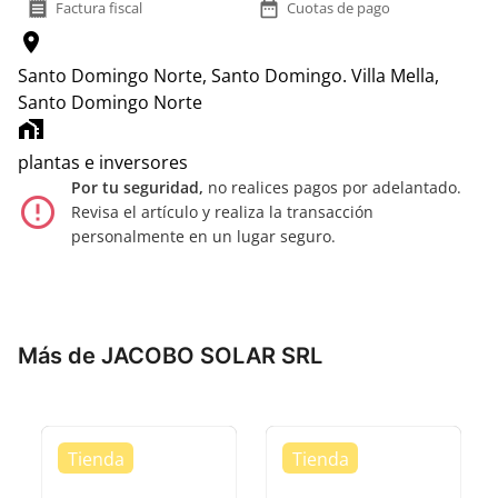
receipt
date_range
Factura fiscal
Cuotas de pago
location_on
Santo Domingo Norte, Santo Domingo.
Villa Mella,
Santo Domingo Norte
home_work
plantas e inversores
Por tu seguridad,
no realices pagos por adelantado.
error_outline
Revisa el artículo y realiza la transacción
personalmente en un lugar seguro.
Más de JACOBO SOLAR SRL