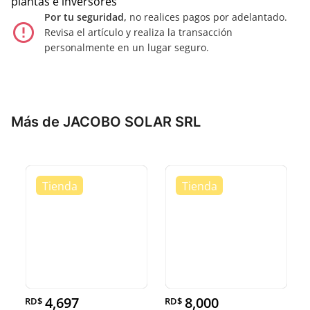
plantas e inversores
Por tu seguridad,
no realices pagos por adelantado.
error_outline
Revisa el artículo y realiza la transacción
personalmente en un lugar seguro.
Más de JACOBO SOLAR SRL
4,697
8,000
RD$
RD$