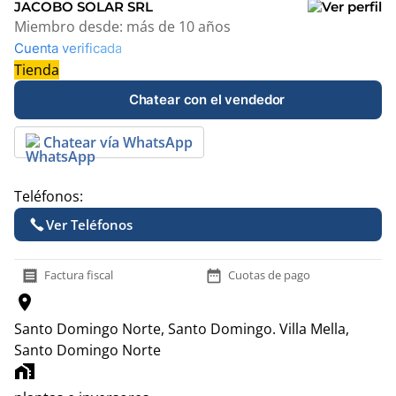
JACOBO SOLAR SRL
Miembro desde:
más de 10 años
Cuenta verificada
Tienda
Chatear con el vendedor
Chatear vía WhatsApp
Teléfonos:
Ver Teléfonos
receipt
date_range
Factura fiscal
Cuotas de pago
location_on
Santo Domingo Norte, Santo Domingo.
Villa Mella,
Santo Domingo Norte
home_work