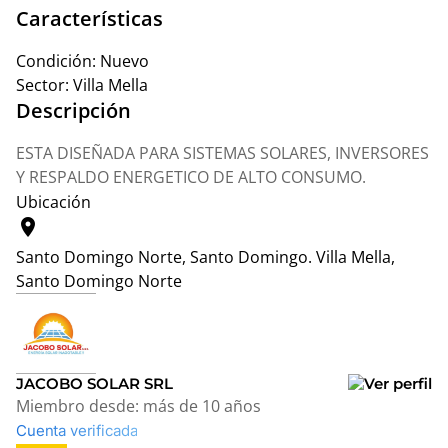
Características
Condición:
Nuevo
Sector:
Villa Mella
Descripción
ESTA DISEÑADA PARA SISTEMAS SOLARES, INVERSORES
Y RESPALDO ENERGETICO DE ALTO CONSUMO.
Ubicación
location_on
Santo Domingo Norte, Santo Domingo.
Villa Mella,
Santo Domingo Norte
Leaflet
|
© OpenStreetMap contributors
+
−
JACOBO SOLAR SRL
Miembro desde:
más de 10 años
Cuenta verificada