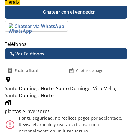
Tienda
Chatear con el vendedor
Chatear vía WhatsApp
Teléfonos:
Ver Teléfonos
receipt
date_range
Factura fiscal
Cuotas de pago
location_on
Santo Domingo Norte, Santo Domingo.
Villa Mella,
Santo Domingo Norte
home_work
plantas e inversores
Por tu seguridad,
no realices pagos por adelantado.
error_outline
Revisa el artículo y realiza la transacción
personalmente en un lugar seguro.