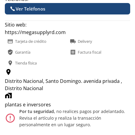
Ver Teléfonos
Sitio web:
https://megasupplyrd.com
payment
local_shipping
Tarjeta de crédito
Delivery
verified_user
receipt
Garantía
Factura fiscal
location_on
Tienda física
location_on
Distrito Nacional, Santo Domingo.
avenida privada ,
Distrito Nacional
home_work
plantas e inversores
Por tu seguridad,
no realices pagos por adelantado.
error_outline
Revisa el artículo y realiza la transacción
personalmente en un lugar seguro.