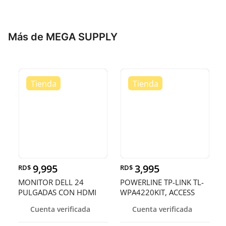
Más de MEGA SUPPLY
9,995
3,995
RD$
RD$
MONITOR DELL 24
POWERLINE TP-LINK TL-
PULGADAS CON HDMI
WPA4220KIT, ACCESS
POINT TL-WPA4220,
Cuenta verificada
Cuenta verificada
2.4GHZ/300MBPS, 2
PUER