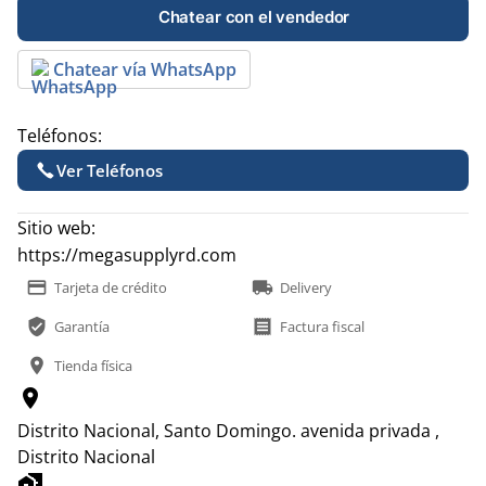
Chatear con el vendedor
Chatear vía WhatsApp
Teléfonos:
Ver Teléfonos
Sitio web:
https://megasupplyrd.com
payment
local_shipping
Tarjeta de crédito
Delivery
verified_user
receipt
Garantía
Factura fiscal
location_on
Tienda física
location_on
Distrito Nacional, Santo Domingo.
avenida privada ,
Distrito Nacional
home_work