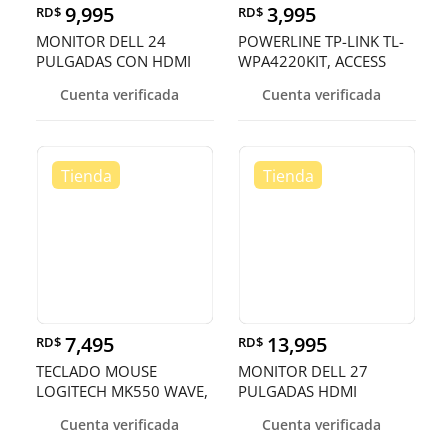
9,995
3,995
RD$
RD$
MONITOR DELL 24
POWERLINE TP-LINK TL-
PULGADAS CON HDMI
WPA4220KIT, ACCESS
POINT TL-WPA4220,
Cuenta verificada
Cuenta verificada
2.4GHZ/300MBPS, 2
PUER
7,495
13,995
RD$
RD$
TECLADO MOUSE
MONITOR DELL 27
LOGITECH MK550 WAVE,
PULGADAS HDMI
USB WIRELESS RECEIVER
Cuenta verificada
Cuenta verificada
2.4GHZ WIRELESS,