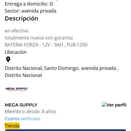
Entrega a domicilio:
Sí
Sector:
avenida privada
Descripción
en efectivo
totalmente nueva con garantia
BATERIA FORZA - 12V - 9AH , FUB-1290
Ubicación
location_on
Distrito Nacional, Santo Domingo.
avenida privada ,
Distrito Nacional
Leaflet
|
© OpenStreetMap contributors
+
−
MEGA SUPPLY
Miembro desde:
8 años
Cuenta verificada
Tienda