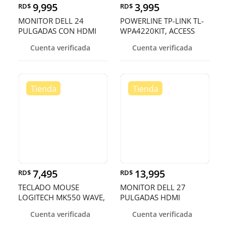
9,995
3,995
RD$
RD$
MONITOR DELL 24
POWERLINE TP-LINK TL-
PULGADAS CON HDMI
WPA4220KIT, ACCESS
POINT TL-WPA4220,
Cuenta verificada
Cuenta verificada
2.4GHZ/300MBPS, 2
PUER
7,495
13,995
RD$
RD$
TECLADO MOUSE
MONITOR DELL 27
LOGITECH MK550 WAVE,
PULGADAS HDMI
USB WIRELESS RECEIVER
Cuenta verificada
Cuenta verificada
2.4GHZ WIRELESS,