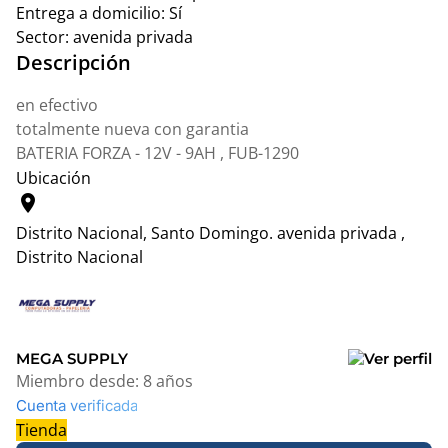
Entrega a domicilio:
Sí
Sector:
avenida privada
Descripción
en efectivo
totalmente nueva con garantia
BATERIA FORZA - 12V - 9AH , FUB-1290
Ubicación
location_on
Distrito Nacional, Santo Domingo.
avenida privada ,
Distrito Nacional
Leaflet
|
© OpenStreetMap contributors
+
−
MEGA SUPPLY
Miembro desde:
8 años
Cuenta verificada
Tienda