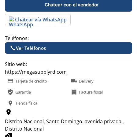
Chatear con el vendedor
Chatear vía WhatsApp
Teléfonos:
Ver Teléfonos
Sitio web:
https://megasupplyrd.com
payment
local_shipping
Tarjeta de crédito
Delivery
verified_user
receipt
Garantía
Factura fiscal
location_on
Tienda física
location_on
Distrito Nacional, Santo Domingo.
avenida privada ,
Distrito Nacional
home_work