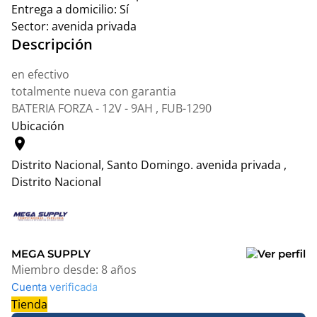
Entrega a domicilio:
Sí
Sector:
avenida privada
Descripción
en efectivo
totalmente nueva con garantia
BATERIA FORZA - 12V - 9AH , FUB-1290
Ubicación
location_on
Distrito Nacional, Santo Domingo.
avenida privada ,
Distrito Nacional
Leaflet
|
© OpenStreetMap contributors
+
−
MEGA SUPPLY
Miembro desde:
8 años
Cuenta verificada
Tienda