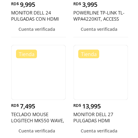
9,995
3,995
RD$
RD$
MONITOR DELL 24
POWERLINE TP-LINK TL-
PULGADAS CON HDMI
WPA4220KIT, ACCESS
POINT TL-WPA4220,
Cuenta verificada
Cuenta verificada
2.4GHZ/300MBPS, 2
PUER
7,495
13,995
RD$
RD$
TECLADO MOUSE
MONITOR DELL 27
LOGITECH MK550 WAVE,
PULGADAS HDMI
USB WIRELESS RECEIVER
Cuenta verificada
Cuenta verificada
2.4GHZ WIRELESS,