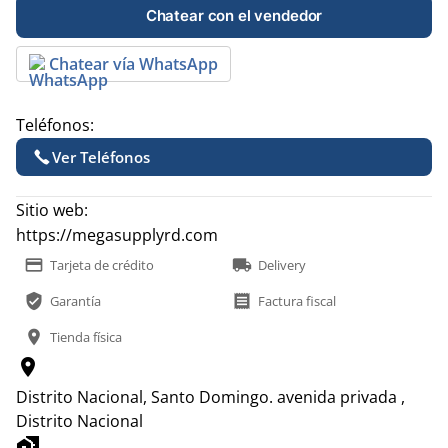
Chatear con el vendedor
Chatear vía WhatsApp
Teléfonos:
Ver Teléfonos
Sitio web:
https://megasupplyrd.com
payment
local_shipping
Tarjeta de crédito
Delivery
verified_user
receipt
Garantía
Factura fiscal
location_on
Tienda física
location_on
Distrito Nacional, Santo Domingo.
avenida privada ,
Distrito Nacional
home_work