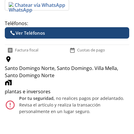
Chatear vía WhatsApp
Teléfonos:
Ver Teléfonos
receipt
date_range
Factura fiscal
Cuotas de pago
location_on
Santo Domingo Norte, Santo Domingo.
Villa Mella,
Santo Domingo Norte
home_work
plantas e inversores
Por tu seguridad,
no realices pagos por adelantado.
error_outline
Revisa el artículo y realiza la transacción
personalmente en un lugar seguro.