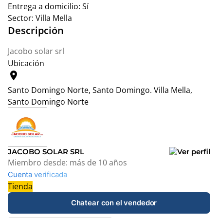
Entrega a domicilio:
Sí
Sector:
Villa Mella
Descripción
Jacobo solar srl
Ubicación
location_on
Santo Domingo Norte, Santo Domingo.
Villa Mella,
Santo Domingo Norte
Leaflet
|
© OpenStreetMap contributors
+
−
JACOBO SOLAR SRL
Miembro desde:
más de 10 años
Cuenta verificada
Tienda
Chatear con el vendedor