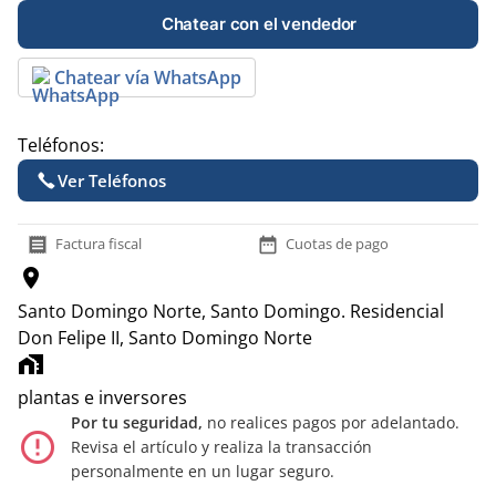
Chatear con el vendedor
Chatear vía WhatsApp
Teléfonos:
Ver Teléfonos
receipt
date_range
Factura fiscal
Cuotas de pago
location_on
Santo Domingo Norte, Santo Domingo.
Residencial
Don Felipe II, Santo Domingo Norte
home_work
plantas e inversores
Por tu seguridad,
no realices pagos por adelantado.
error_outline
Revisa el artículo y realiza la transacción
personalmente en un lugar seguro.