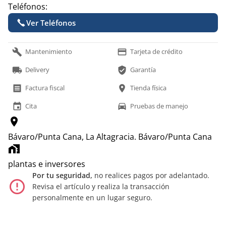
Teléfonos:
Ver Teléfonos
build
payment
Mantenimiento
Tarjeta de crédito
local_shipping
verified_user
Delivery
Garantía
receipt
location_on
Factura fiscal
Tienda física
event
time_to_leave
Cita
Pruebas de manejo
location_on
Bávaro/Punta Cana, La Altagracia.
Bávaro/Punta Cana
home_work
plantas e inversores
Por tu seguridad,
no realices pagos por adelantado.
error_outline
Revisa el artículo y realiza la transacción
personalmente en un lugar seguro.