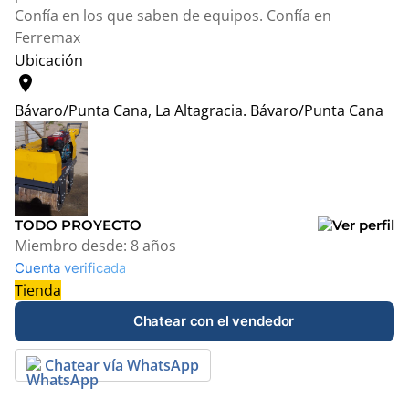
Confía en los que saben de equipos. Confía en
Ferremax
Ubicación
location_on
Bávaro/Punta Cana, La Altagracia.
Bávaro/Punta Cana
Leaflet
|
© OpenStreetMap contributors
+
−
TODO PROYECTO
Miembro desde:
8 años
Cuenta verificada
Tienda
Chatear con el vendedor
Chatear vía WhatsApp