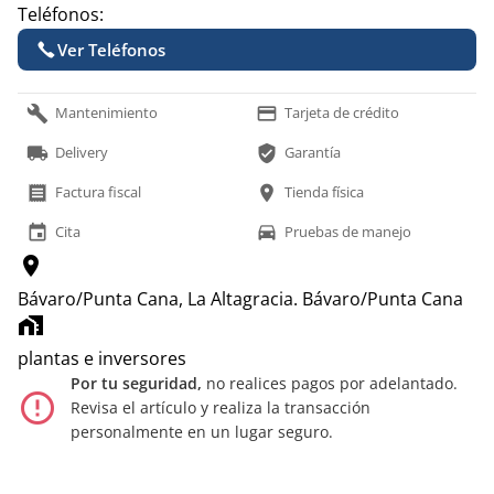
Teléfonos:
Ver Teléfonos
build
payment
Mantenimiento
Tarjeta de crédito
local_shipping
verified_user
Delivery
Garantía
receipt
location_on
Factura fiscal
Tienda física
event
time_to_leave
Cita
Pruebas de manejo
location_on
Bávaro/Punta Cana, La Altagracia.
Bávaro/Punta Cana
home_work
plantas e inversores
Por tu seguridad,
no realices pagos por adelantado.
error_outline
Revisa el artículo y realiza la transacción
personalmente en un lugar seguro.