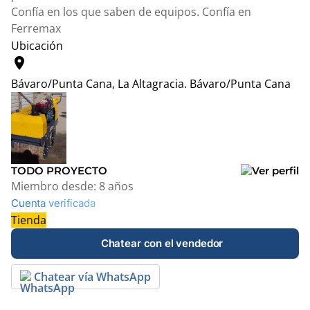
Confía en los que saben de equipos. Confía en
Ferremax
Ubicación
location_on
Bávaro/Punta Cana, La Altagracia.
Bávaro/Punta Cana
Leaflet
|
© OpenStreetMap contributors
+
−
TODO PROYECTO
Miembro desde:
8 años
Cuenta verificada
Tienda
Chatear con el vendedor
Chatear vía WhatsApp