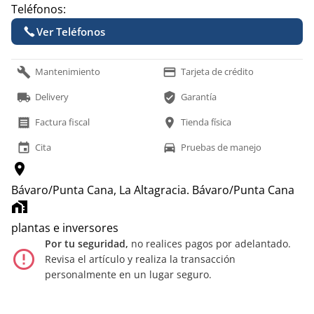
Teléfonos:
Ver Teléfonos
build
payment
Mantenimiento
Tarjeta de crédito
local_shipping
verified_user
Delivery
Garantía
receipt
location_on
Factura fiscal
Tienda física
event
time_to_leave
Cita
Pruebas de manejo
location_on
Bávaro/Punta Cana, La Altagracia.
Bávaro/Punta Cana
home_work
plantas e inversores
Por tu seguridad,
no realices pagos por adelantado.
error_outline
Revisa el artículo y realiza la transacción
personalmente en un lugar seguro.