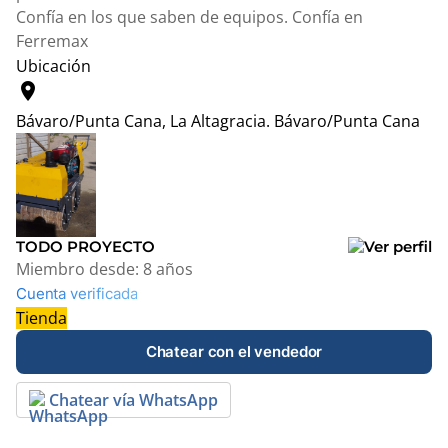
Confía en los que saben de equipos. Confía en
Ferremax
Ubicación
location_on
Bávaro/Punta Cana, La Altagracia.
Bávaro/Punta Cana
Leaflet
|
© OpenStreetMap contributors
+
−
TODO PROYECTO
Miembro desde:
8 años
Cuenta verificada
Tienda
Chatear con el vendedor
Chatear vía WhatsApp