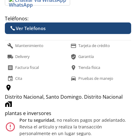
Teléfonos:
Ver Teléfonos
build
payment
Mantenimiento
Tarjeta de crédito
local_shipping
verified_user
Delivery
Garantía
receipt
location_on
Factura fiscal
Tienda física
event
time_to_leave
Cita
Pruebas de manejo
location_on
Distrito Nacional, Santo Domingo.
Distrito Nacional
home_work
plantas e inversores
Por tu seguridad,
no realices pagos por adelantado.
error_outline
Revisa el artículo y realiza la transacción
personalmente en un lugar seguro.