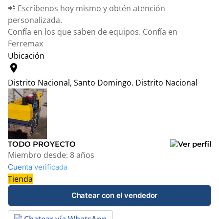
📲 Escríbenos hoy mismo y obtén atención
personalizada.
Confía en los que saben de equipos. Confía en
Ferremax
Ubicación
location_on
Distrito Nacional, Santo Domingo.
Distrito Nacional
Leaflet
|
© OpenStreetMap contributors
+
−
TODO PROYECTO
Miembro desde:
8 años
Cuenta verificada
Tienda
Chatear con el vendedor
Chatear vía WhatsApp