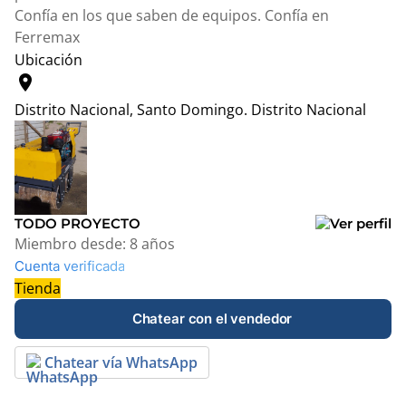
Confía en los que saben de equipos. Confía en
Ferremax
Ubicación
location_on
Distrito Nacional, Santo Domingo.
Distrito Nacional
Leaflet
|
© OpenStreetMap contributors
+
−
TODO PROYECTO
Miembro desde:
8 años
Cuenta verificada
Tienda
Chatear con el vendedor
Chatear vía WhatsApp