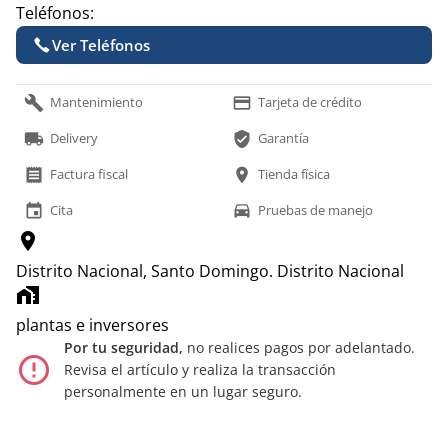
Teléfonos:
Ver Teléfonos
build
payment
Mantenimiento
Tarjeta de crédito
local_shipping
verified_user
Delivery
Garantía
receipt
location_on
Factura fiscal
Tienda física
event
time_to_leave
Cita
Pruebas de manejo
location_on
Distrito Nacional, Santo Domingo.
Distrito Nacional
home_work
plantas e inversores
Por tu seguridad,
no realices pagos por adelantado.
error_outline
Revisa el artículo y realiza la transacción
personalmente en un lugar seguro.