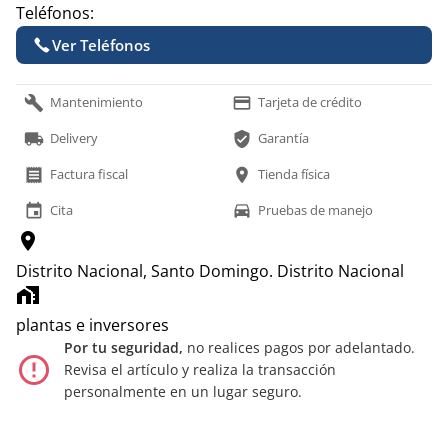
Teléfonos:
Ver Teléfonos
build
payment
Mantenimiento
Tarjeta de crédito
local_shipping
verified_user
Delivery
Garantía
receipt
location_on
Factura fiscal
Tienda física
event
time_to_leave
Cita
Pruebas de manejo
location_on
Distrito Nacional, Santo Domingo.
Distrito Nacional
home_work
plantas e inversores
Por tu seguridad,
no realices pagos por adelantado.
error_outline
Revisa el artículo y realiza la transacción
personalmente en un lugar seguro.