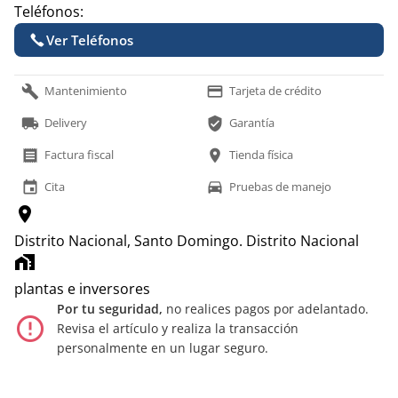
Teléfonos:
Ver Teléfonos
build
payment
Mantenimiento
Tarjeta de crédito
local_shipping
verified_user
Delivery
Garantía
receipt
location_on
Factura fiscal
Tienda física
event
time_to_leave
Cita
Pruebas de manejo
location_on
Distrito Nacional, Santo Domingo.
Distrito Nacional
home_work
plantas e inversores
Por tu seguridad,
no realices pagos por adelantado.
error_outline
Revisa el artículo y realiza la transacción
personalmente en un lugar seguro.