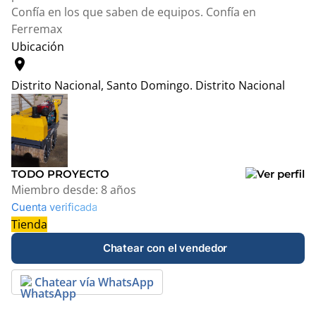
Confía en los que saben de equipos. Confía en
Ferremax
Ubicación
location_on
Distrito Nacional, Santo Domingo.
Distrito Nacional
Leaflet
|
© OpenStreetMap contributors
+
−
TODO PROYECTO
Miembro desde:
8 años
Cuenta verificada
Tienda
Chatear con el vendedor
Chatear vía WhatsApp