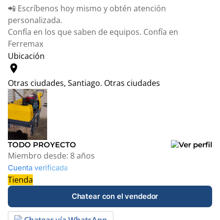
📲 Escríbenos hoy mismo y obtén atención
personalizada.
Confía en los que saben de equipos. Confía en
Ferremax
Ubicación
location_on
Otras ciudades, Santiago.
Otras ciudades
Leaflet
|
© OpenStreetMap contributors
+
−
TODO PROYECTO
Miembro desde:
8 años
Cuenta verificada
Tienda
Chatear con el vendedor
Chatear vía WhatsApp