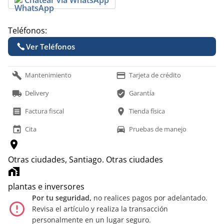
Teléfonos:
Ver Teléfonos
build
payment
Mantenimiento
Tarjeta de crédito
local_shipping
verified_user
Delivery
Garantía
receipt
location_on
Factura fiscal
Tienda física
event
time_to_leave
Cita
Pruebas de manejo
location_on
Otras ciudades, Santiago.
Otras ciudades
home_work
plantas e inversores
Por tu seguridad,
no realices pagos por adelantado.
error_outline
Revisa el artículo y realiza la transacción
personalmente en un lugar seguro.