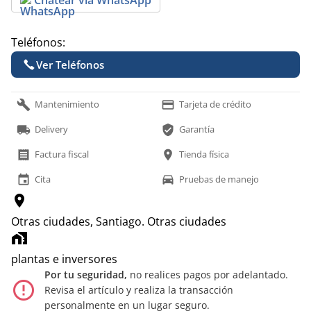
Teléfonos:
Ver Teléfonos
build
payment
Mantenimiento
Tarjeta de crédito
local_shipping
verified_user
Delivery
Garantía
receipt
location_on
Factura fiscal
Tienda física
event
time_to_leave
Cita
Pruebas de manejo
location_on
Otras ciudades, Santiago.
Otras ciudades
home_work
plantas e inversores
Por tu seguridad,
no realices pagos por adelantado.
error_outline
Revisa el artículo y realiza la transacción
personalmente en un lugar seguro.