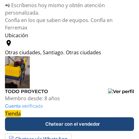
📲 Escríbenos hoy mismo y obtén atención
personalizada.
Confía en los que saben de equipos. Confía en
Ferremax
Ubicación
location_on
Otras ciudades, Santiago.
Otras ciudades
Leaflet
|
© OpenStreetMap contributors
+
−
TODO PROYECTO
Miembro desde:
8 años
Cuenta verificada
Tienda
Chatear con el vendedor
Chatear vía WhatsApp