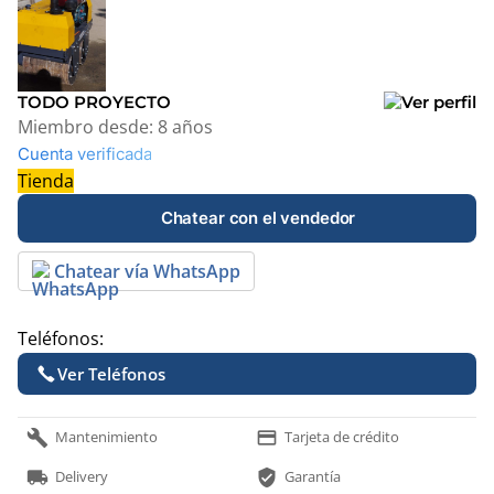
+
−
TODO PROYECTO
Miembro desde:
8 años
Cuenta verificada
Tienda
Chatear con el vendedor
Chatear vía WhatsApp
Teléfonos:
Ver Teléfonos
build
payment
Mantenimiento
Tarjeta de crédito
local_shipping
verified_user
Delivery
Garantía