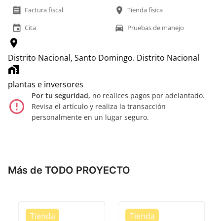
receipt
location_on
Factura fiscal
Tienda física
event
time_to_leave
Cita
Pruebas de manejo
location_on
Distrito Nacional, Santo Domingo.
Distrito Nacional
home_work
plantas e inversores
Por tu seguridad,
no realices pagos por adelantado.
error_outline
Revisa el artículo y realiza la transacción
personalmente en un lugar seguro.
Más de TODO PROYECTO