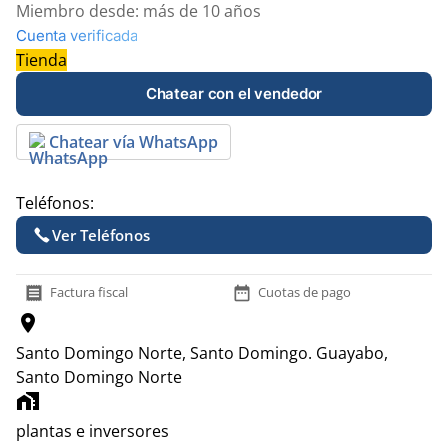
Miembro desde:
más de 10 años
Cuenta verificada
Tienda
Chatear con el vendedor
Chatear vía WhatsApp
Teléfonos:
Ver Teléfonos
receipt
date_range
Factura fiscal
Cuotas de pago
location_on
Santo Domingo Norte, Santo Domingo.
Guayabo,
Santo Domingo Norte
home_work
plantas e inversores