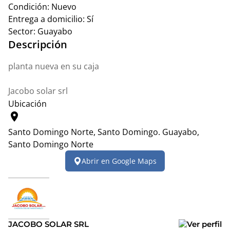
Condición:
Nuevo
Entrega a domicilio:
Sí
Sector:
Guayabo
Descripción
planta nueva en su caja
Jacobo solar srl
Ubicación
location_on
Santo Domingo Norte, Santo Domingo.
Guayabo,
Santo Domingo Norte
Leaflet
|
© OpenStreetMap contributors
Abrir en Google Maps
+
−
JACOBO SOLAR SRL