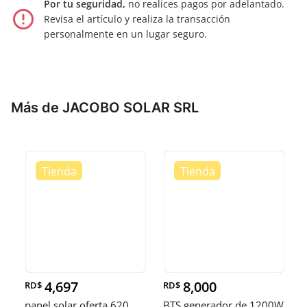
Por tu seguridad,
no realices pagos por adelantado.
error_outline
Revisa el artículo y realiza la transacción
personalmente en un lugar seguro.
Más de JACOBO SOLAR SRL
4,697
8,000
RD$
RD$
panel solar oferta 620
BTS generador de 1200W