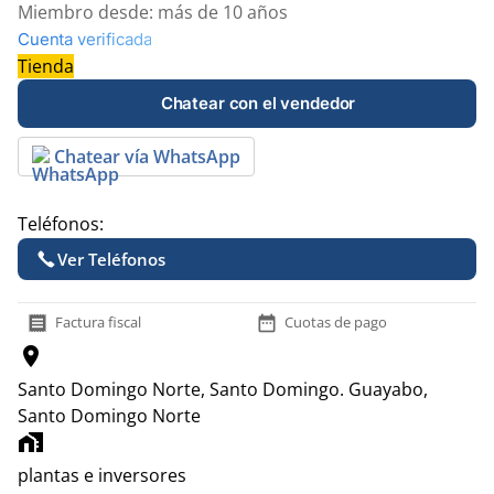
Miembro desde:
más de 10 años
Cuenta verificada
Tienda
Chatear con el vendedor
Chatear vía WhatsApp
Teléfonos:
Ver Teléfonos
receipt
date_range
Factura fiscal
Cuotas de pago
location_on
Santo Domingo Norte, Santo Domingo.
Guayabo,
Santo Domingo Norte
home_work
plantas e inversores