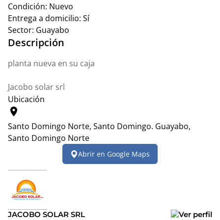
Condición:
Nuevo
Entrega a domicilio:
Sí
Sector:
Guayabo
Descripción
planta nueva en su caja
Jacobo solar srl
Ubicación
location_on
Santo Domingo Norte, Santo Domingo.
Guayabo,
Santo Domingo Norte
Leaflet
|
© OpenStreetMap contributors
Abrir en Google Maps
+
−
JACOBO SOLAR SRL