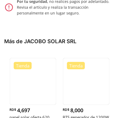
Por tu seguridad,
no realices pagos por adelantado.
error_outline
Revisa el artículo y realiza la transacción
personalmente en un lugar seguro.
Más de JACOBO SOLAR SRL
4,697
8,000
RD$
RD$
panel solar oferta 620
BTS generador de 1200W