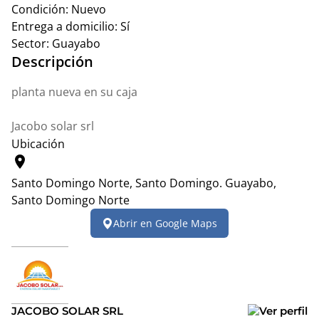
Condición:
Nuevo
Entrega a domicilio:
Sí
Sector:
Guayabo
Descripción
planta nueva en su caja
Jacobo solar srl
Ubicación
location_on
Santo Domingo Norte, Santo Domingo.
Guayabo,
Santo Domingo Norte
Leaflet
|
© OpenStreetMap contributors
Abrir en Google Maps
+
−
JACOBO SOLAR SRL