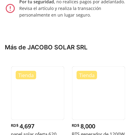
Por tu seguridad,
no realices pagos por adelantado.
error_outline
Revisa el artículo y realiza la transacción
personalmente en un lugar seguro.
Más de JACOBO SOLAR SRL
4,697
8,000
RD$
RD$
panel solar oferta 620
BTS generador de 1200W