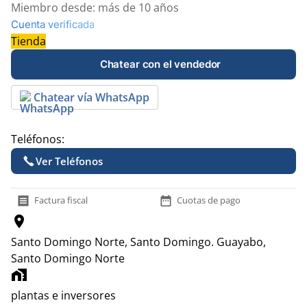
Miembro desde:
más de 10 años
Cuenta verificada
Tienda
Chatear con el vendedor
Chatear vía WhatsApp
Teléfonos:
Ver Teléfonos
receipt
date_range
Factura fiscal
Cuotas de pago
location_on
Santo Domingo Norte, Santo Domingo.
Guayabo,
Santo Domingo Norte
home_work
plantas e inversores