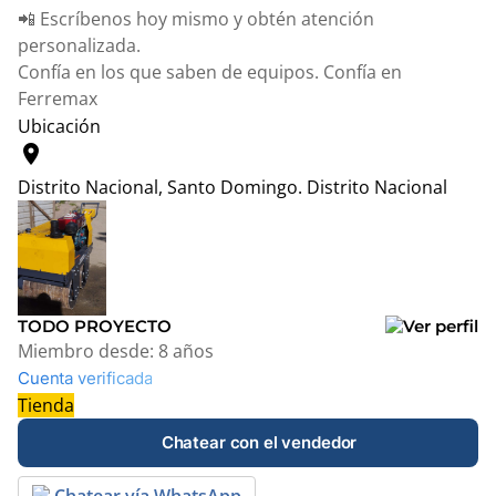
📲 Escríbenos hoy mismo y obtén atención
personalizada.
Confía en los que saben de equipos. Confía en
Ferremax
Ubicación
location_on
Distrito Nacional, Santo Domingo.
Distrito Nacional
Leaflet
|
© OpenStreetMap contributors
+
−
TODO PROYECTO
Miembro desde:
8 años
Cuenta verificada
Tienda
Chatear con el vendedor
Chatear vía WhatsApp