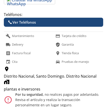
Teléfonos:
Ver Teléfonos
build
payment
Mantenimiento
Tarjeta de crédito
local_shipping
verified_user
Delivery
Garantía
receipt
location_on
Factura fiscal
Tienda física
event
time_to_leave
Cita
Pruebas de manejo
location_on
Distrito Nacional, Santo Domingo.
Distrito Nacional
home_work
plantas e inversores
Por tu seguridad,
no realices pagos por adelantado.
error_outline
Revisa el artículo y realiza la transacción
personalmente en un lugar seguro.