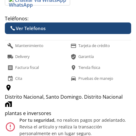
Teléfonos:
Ver Teléfonos
build
payment
Mantenimiento
Tarjeta de crédito
local_shipping
verified_user
Delivery
Garantía
receipt
location_on
Factura fiscal
Tienda física
event
time_to_leave
Cita
Pruebas de manejo
location_on
Distrito Nacional, Santo Domingo.
Distrito Nacional
home_work
plantas e inversores
Por tu seguridad,
no realices pagos por adelantado.
error_outline
Revisa el artículo y realiza la transacción
personalmente en un lugar seguro.