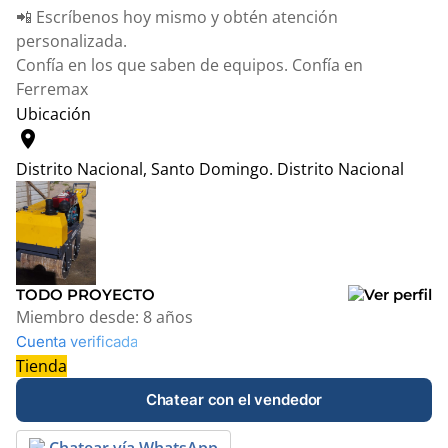
📲 Escríbenos hoy mismo y obtén atención
personalizada.
Confía en los que saben de equipos. Confía en
Ferremax
Ubicación
location_on
Distrito Nacional, Santo Domingo.
Distrito Nacional
Leaflet
|
© OpenStreetMap contributors
+
−
TODO PROYECTO
Miembro desde:
8 años
Cuenta verificada
Tienda
Chatear con el vendedor
Chatear vía WhatsApp