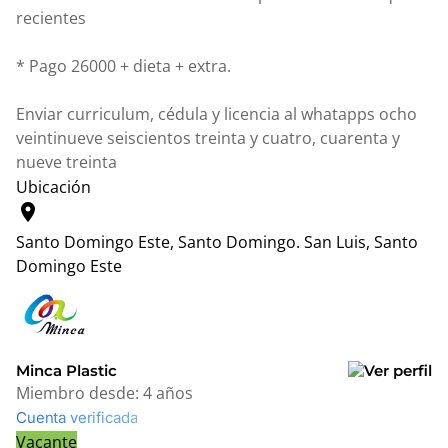
recientes
* Pago 26000 + dieta + extra.
Enviar curriculum, cédula y licencia al whatapps ocho
veintinueve seiscientos treinta y cuatro, cuarenta y
nueve treinta
Ubicación
location_on
Santo Domingo Este, Santo Domingo.
San Luis, Santo
Domingo Este
Leaflet
|
© OpenStreetMap contributors
+
−
Minca Plastic
Miembro desde:
4 años
Cuenta verificada
Vacante