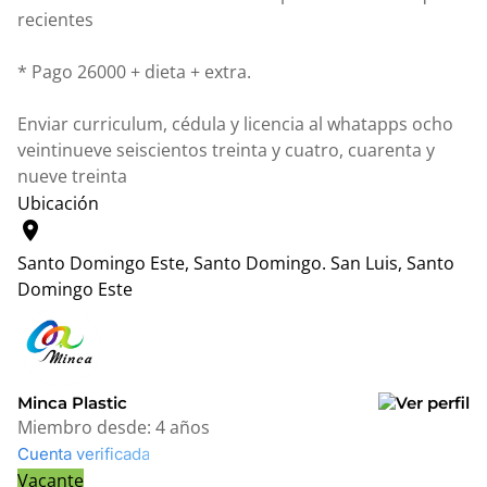
recientes
* Pago 26000 + dieta + extra.
Enviar curriculum, cédula y licencia al whatapps ocho
veintinueve seiscientos treinta y cuatro, cuarenta y
nueve treinta
Ubicación
location_on
Santo Domingo Este, Santo Domingo.
San Luis, Santo
Domingo Este
Leaflet
|
© OpenStreetMap contributors
+
−
Minca Plastic
Miembro desde:
4 años
Cuenta verificada
Vacante