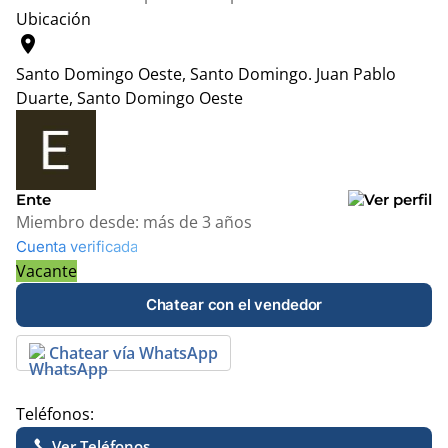
Ubicación
location_on
Santo Domingo Oeste, Santo Domingo.
Juan Pablo
Duarte, Santo Domingo Oeste
Leaflet
|
© OpenStreetMap contributors
+
−
Ente
Miembro desde:
más de 3 años
Cuenta verificada
Vacante
Chatear con el vendedor
Chatear vía WhatsApp
Teléfonos:
Ver Teléfonos