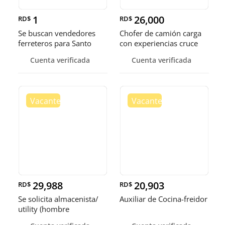
1
26,000
RD$
RD$
Se buscan vendedores
Chofer de camión carga
ferreteros para Santo
con experiencias cruce
Domingo y Punta Cana
Guer
Cuenta verificada
Cuenta verificada
29,988
20,903
RD$
RD$
Se solicita almacenista/
Auxiliar de Cocina-freidor
utility (hombre