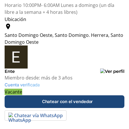
Horario 10:00PM- 6:00AM Lunes a domingo (un día
libre a la semana + 4 horas libres)
Ubicación
location_on
Santo Domingo Oeste, Santo Domingo.
Herrera, Santo
Domingo Oeste
Leaflet
|
© OpenStreetMap contributors
+
−
Ente
Miembro desde:
más de 3 años
Cuenta verificada
Vacante
Chatear con el vendedor
Chatear vía WhatsApp