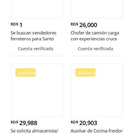
1
26,000
RD$
RD$
Se buscan vendedores
Chofer de camión carga
ferreteros para Santo
con experiencias cruce
Domingo y Punta Cana
Guer
Cuenta verificada
Cuenta verificada
29,988
20,903
RD$
RD$
Se solicita almacenista/
Auxiliar de Cocina-freidor