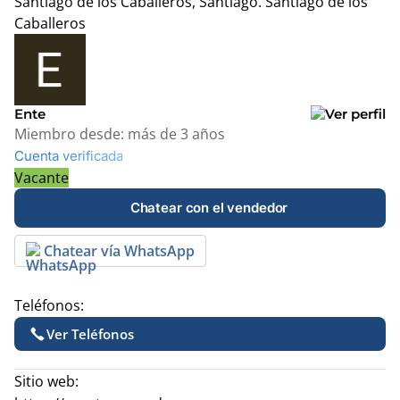
Santiago de los Caballeros, Santiago.
Santiago de los
Caballeros
Leaflet
|
© OpenStreetMap contributors
+
−
Ente
Miembro desde:
más de 3 años
Cuenta verificada
Vacante
Chatear con el vendedor
Chatear vía WhatsApp
Teléfonos:
Ver Teléfonos
Sitio web: