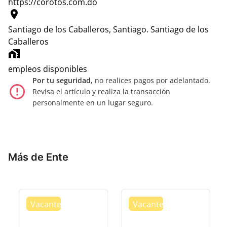
https://corotos.com.do
location_on
Santiago de los Caballeros, Santiago.
Santiago de los
Caballeros
home_work
empleos disponibles
Por tu seguridad,
no realices pagos por adelantado.
error_outline
Revisa el artículo y realiza la transacción
personalmente en un lugar seguro.
Más de Ente