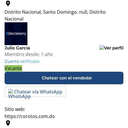
location_on
Distrito Nacional, Santo Domingo.
null, Distrito
Nacional
Leaflet
|
© OpenStreetMap contributors
+
−
Julio Garcia
Miembro desde:
1 año
Cuenta verificada
Vacante
Chatear con el vendedor
Chatear vía WhatsApp
Sitio web:
https://corotos.com.do
location_on