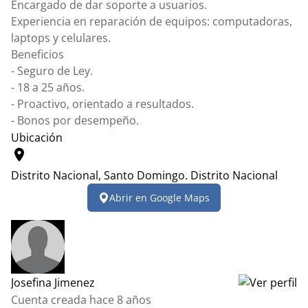
Encargado de dar soporte a usuarios.
Experiencia en reparación de equipos: computadoras,
laptops y celulares.
Beneficios
- Seguro de Ley.
- 18 a 25 años.
- Proactivo, orientado a resultados.
- Bonos por desempeño.
Ubicación
location_on
Distrito Nacional, Santo Domingo.
Distrito Nacional
Leaflet
|
© OpenStreetMap contributors
Abrir en Google Maps
+
−
Josefina Jimenez
Cuenta creada hace 8 años