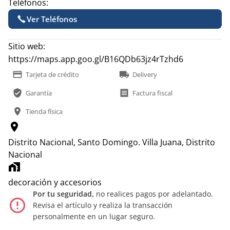
Teléfonos:
Ver Teléfonos
Sitio web:
https://maps.app.goo.gl/B16QDb63jz4rTzhd6
payment
local_shipping
Tarjeta de crédito
Delivery
verified_user
receipt
Garantía
Factura fiscal
location_on
Tienda física
location_on
Distrito Nacional, Santo Domingo.
Villa Juana, Distrito
Nacional
home_work
decoración y accesorios
Por tu seguridad,
no realices pagos por adelantado.
error_outline
Revisa el artículo y realiza la transacción
personalmente en un lugar seguro.