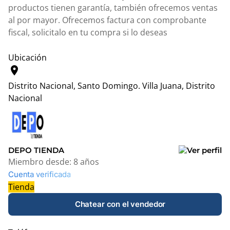
productos tienen garantía, también ofrecemos ventas
al por mayor. Ofrecemos factura con comprobante
fiscal, solicitalo en tu compra si lo deseas
Ubicación
location_on
Distrito Nacional, Santo Domingo.
Villa Juana, Distrito
Nacional
Leaflet
|
© OpenStreetMap contributors
+
−
DEPO TIENDA
Miembro desde:
8 años
Cuenta verificada
Tienda
Chatear con el vendedor