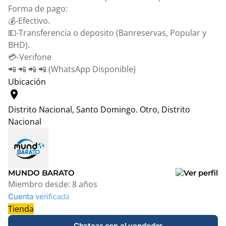
Forma de pago:
💰-Efectivo.
💵-Transferencia o deposito (Banreservas, Popular y
BHD).
💳-Verifone
📲 📲 📲 📲 (WhatsApp Disponible)
Ubicación
location_on
Distrito Nacional, Santo Domingo.
Otro, Distrito
Nacional
Leaflet
|
© OpenStreetMap contributors
+
−
MUNDO BARATO
Miembro desde:
8 años
Cuenta verificada
Tienda
Chatear con el vendedor