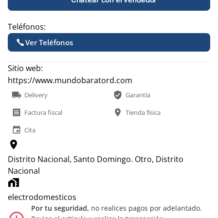
Teléfonos:
Ver Teléfonos
Sitio web:
https://www.mundobaratord.com
local_shipping
verified_user
Delivery
Garantía
receipt
location_on
Factura fiscal
Tienda física
event
Cita
location_on
Distrito Nacional, Santo Domingo.
Otro, Distrito
Nacional
home_work
electrodomesticos
Por tu seguridad,
no realices pagos por adelantado.