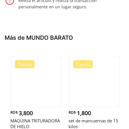
error_outline
Revisa el artículo y realiza la transacción
personalmente en un lugar seguro.
Más de MUNDO BARATO
3,800
1,800
RD$
RD$
MAQUINA TRITURADORA
set de mancuernas de 15
DE HIELO
kilos