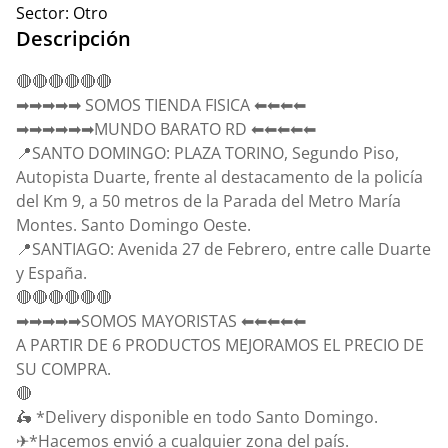
Sector:
Otro
Descripción
🔴🔴🔴🔴🔴🔴
➡➡➡➡➡ SOMOS TIENDA FISICA ⬅⬅⬅⬅
➡➡➡➡➡➡MUNDO BARATO RD ⬅⬅⬅⬅⬅
📍SANTO DOMINGO: PLAZA TORINO, Segundo Piso,
Autopista Duarte, frente al destacamento de la policía
del Km 9, a 50 metros de la Parada del Metro María
Montes. Santo Domingo Oeste.
📍SANTIAGO: Avenida 27 de Febrero, entre calle Duarte
y España.
🔴🔴🔴🔴🔴🔴
➡➡➡➡➡SOMOS MAYORISTAS ⬅⬅⬅⬅⬅
A PARTIR DE 6 PRODUCTOS MEJORAMOS EL PRECIO DE
SU COMPRA.
🔴
🛵 *Delivery disponible en todo Santo Domingo.
✈*Hacemos envió a cualquier zona del país.