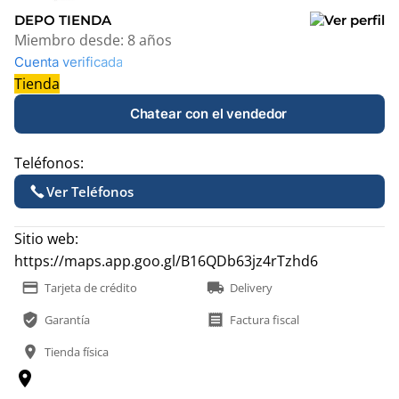
DEPO TIENDA
Miembro desde:
8 años
Cuenta verificada
Tienda
Chatear con el vendedor
Teléfonos:
Ver Teléfonos
Sitio web:
https://maps.app.goo.gl/B16QDb63jz4rTzhd6
payment
local_shipping
Tarjeta de crédito
Delivery
verified_user
receipt
Garantía
Factura fiscal
location_on
Tienda física
location_on