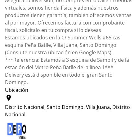
Asegura tu inversión, no compres en la calle ni tiendas
virtuales, somos tienda física y además nuestros
productos tienen garantía, también ofrecemos ventas
al por mayor. Ofrecemos factura con comprobante
fiscal, solicitalo en tu compra si lo deseas
Estamos ubicados en la C/ Summer Wells #65 casi
esquina Peña Batlle, Villa Juana, Santo Domingo
(Consulte nuestra ubicación en Google Maps).
***Referencia: Estamos a 3 esquina de Sambil y de la
estación del Metro Peña Batlle de la línea 1***
Delivery está disponible en todo el gran Santo
Domingo.
Ubicación
location_on
Distrito Nacional, Santo Domingo.
Villa Juana, Distrito
Nacional
Leaflet
|
© OpenStreetMap contributors
+
−