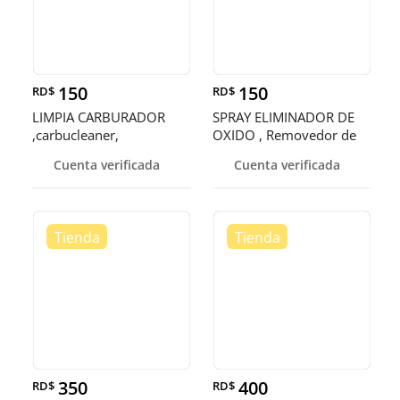
150
150
RD$
RD$
LIMPIA CARBURADOR
SPRAY ELIMINADOR DE
,carbucleaner,
OXIDO , Removedor de
descarbonizante y
óxido , D
Cuenta verificada
Cuenta verificada
350
400
RD$
RD$