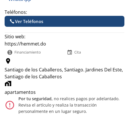
Teléfonos:
Ver Teléfonos
Sitio web:
https://hemmet.do
monetization_on
event
Financiamiento
Cita
location_on
Santiago de los Caballeros, Santiago.
Jardines Del Este,
Santiago de los Caballeros
home_work
apartamentos
Por tu seguridad,
no realices pagos por adelantado.
error_outline
Revisa el artículo y realiza la transacción
personalmente en un lugar seguro.